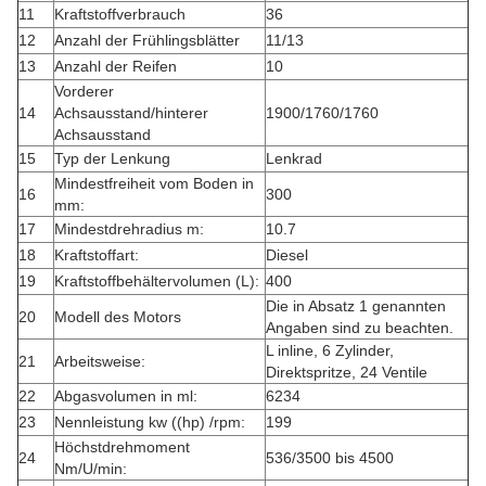
11
Kraftstoffverbrauch
36
12
Anzahl der Frühlingsblätter
11/13
13
Anzahl der Reifen
10
Vorderer
14
Achsausstand/hinterer
1900/1760/1760
Achsausstand
15
Typ der Lenkung
Lenkrad
Mindestfreiheit vom Boden in
16
300
mm:
17
Mindestdrehradius m:
10.7
18
Kraftstoffart:
Diesel
19
Kraftstoffbehältervolumen (L):
400
Die in Absatz 1 genannten
20
Modell des Motors
Angaben sind zu beachten.
L inline, 6 Zylinder,
21
Arbeitsweise:
Direktspritze, 24 Ventile
22
Abgasvolumen in ml:
6234
23
Nennleistung kw ((hp) /rpm:
199
Höchstdrehmoment
24
536/3500 bis 4500
Nm/U/min: