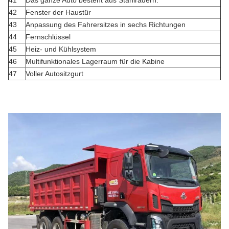
41
Das ganze Auto besteht aus Stahlrädern.
42
Fenster der Haustür
43
Anpassung des Fahrersitzes in sechs Richtungen
44
Fernschlüssel
45
Heiz- und Kühlsystem
46
Multifunktionales Lagerraum für die Kabine
47
Voller Autositzgurt