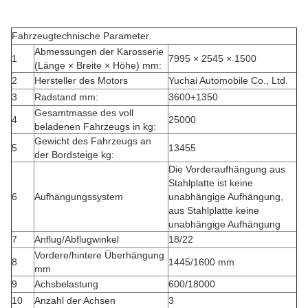
Fahrzeugtechnische Parameter
Abmessungen der Karosserie
1
7995 × 2545 × 1500
(Länge × Breite × Höhe) mm:
2
Hersteller des Motors
Yuchai Automobile Co., Ltd.
3
Radstand mm:
3600+1350
Gesamtmasse des voll
4
25000
beladenen Fahrzeugs in kg:
Gewicht des Fahrzeugs an
5
13455
der Bordsteige kg:
Die Vorderaufhängung aus
Stahlplatte ist keine
6
Aufhängungssystem
unabhängige Aufhängung,
aus Stahlplatte keine
unabhängige Aufhängung
7
Anflug/Abflugwinkel
18/22
Vordere/hintere Überhängung
8
1445/1600 mm
mm
9
Achsbelastung
600/18000
10
Anzahl der Achsen
3