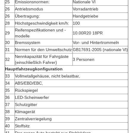
25
Emissionsnormen:
Nationale VI
26
Antriebsmodus
Vorradantrieb
26
Übertragung:
Handgetriebe
28
Höchstgeschwindigkeit km/h:
100
Reifenspezifikationen und -
29
10.00R20 18PR
modelle
30
Bremssystem
Vor- und Hintertrommeln
31
Normen für den Umweltschutz
GB17691-2005 (nationale VI)
Nennkapazität für Fahrgäste
32
3 Personen
(einschließlich Fahrer)
Hauptfahrzeugkonfiguration
33
Vollmetallgehäuse, nicht belastbar,
34
ABS/EBD/EBC,
35
Rückspiegel
36
LED-Scheinwerfer
37
Schutzgitter
38
Klimagerät
39
Zentralverriegelung
40
Stoffsitz