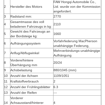
FAW Hongqi Automobile Co.,
2
Hersteller des Motors
Ltd. wurde von der Kommission
angefordert.
3
Radstand mm:
2770
Gesamtmasse des voll
4
2110
beladenen Fahrzeugs in kg:
Gewicht des Fahrzeugs an
5
1660
der Bordsteige kg:
Vorfahrfederung MacPherson
6
Aufhängungssystem
unabhängige Federung,
Mehrverbindungs-unabhängige
7
Anflug/Abflugwinkel
Aufhängung
Vordere/hintere
8
20/24
Überhängung mm
9
Achsbelastung
880/1045 (mm)
10
Anzahl der Achsen
1109/1051
11
Kraftstoffverbrauch
2
12
Anzahl der Frühlingsblätter
6.3
13
Anzahl der Reifen
---
Vorderer
14
Achsausstand/hinterer
4