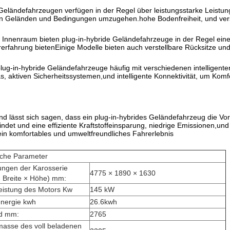
Geländefahrzeugen verfügen in der Regel über leistungsstarke Leistu
n Geländen und Bedingungen umzugehen.hohe Bodenfreiheit, und verst
 Innenraum bieten plug-in-hybride Geländefahrzeuge in der Regel ei
fahrung bietenEinige Modelle bieten auch verstellbare Rücksitze und
ug-in-hybride Geländefahrzeuge häufig mit verschiedenen intelligent
, aktiven Sicherheitssystemen,und intelligente Konnektivität, um Komfo
lässt sich sagen, dass ein plug-in-hybrides Geländefahrzeug die Vor
indet und eine effiziente Kraftstoffeinsparung, niedrige Emissionen,un
in komfortables und umweltfreundliches Fahrerlebnis
sche Parameter
ngen der Karosserie
4775 × 1890 × 1630
 Breite × Höhe) mm:
eistung des Motors Kw
145 kW
energie kwh
26.6kwh
d mm:
2765
asse des voll beladenen