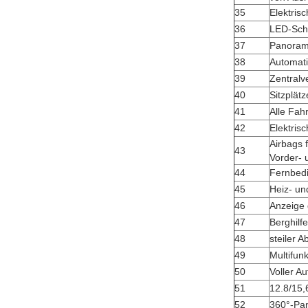
35
Elektris
36
LED-Sch
37
Panoram
38
Automati
39
Zentralv
40
Sitzplät
41
Alle Fah
42
Elektris
Airbags 
43
Vorder- 
44
Fernbedi
45
Heiz- un
46
Anzeige 
47
Berghilfe
48
steiler A
49
Multifun
50
Voller Au
51
12.8/15,
52
360°-Pa