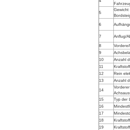
4
Fahrzeug
Gewicht 
5
Bordstei
6
Aufhäng
7
Anflug/A
8
Vordere
9
Achsbel
10
Anzahl d
11
Kraftsto
12
Rein ele
13
Anzahl d
Vorderer
14
Achsaus
15
Typ der
16
Mindestf
17
Mindestd
18
Kraftstoff
19
Kraftsto