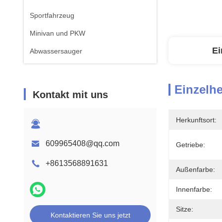
Sportfahrzeug
Minivan und PKW
Ei
Abwassersauger
Einzelhe
Kontakt mit uns
Herkunftsort:
609965408@qq.com
Getriebe:
+8613568891631
Außenfarbe:
Innenfarbe:
Sitze:
Kontaktieren Sie uns jetzt