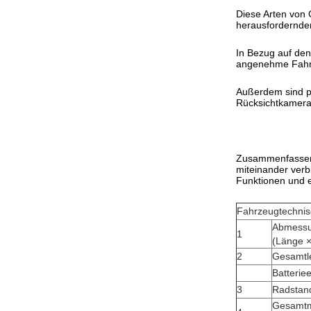
Diese Arten von 
herausfordernde
In Bezug auf den
angenehme Fahrer
Außerdem sind pl
Rücksichtkameras
Zusammenfassend 
miteinander verb
Funktionen und e
Fahrzeugtechni
Abmessu
1
(Länge ×
2
Gesamtl
Batterie
3
Radstan
Gesamtm