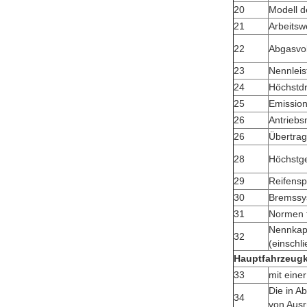
20
Modell d
21
Arbeitsw
22
Abgasvol
23
Nennleis
24
Höchstd
25
Emissio
26
Antrieb
26
Übertrag
28
Höchstge
29
Reifensp
30
Bremssy
31
Normen 
Nennkapa
32
(einschli
Hauptfahrzeugk
33
mit eine
Die in A
34
von Ausr