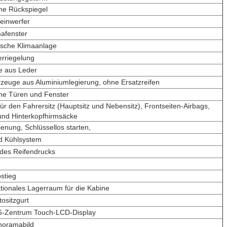
che Rückspiegel
einwerfer
afenster
sche Klimaanlage
erriegelung
ze aus Leder
rzeuge aus Aluminiumlegierung, ohne Ersatzreifen
che Türen und Fenster
für den Fahrersitz (Hauptsitz und Nebensitz), Frontseiten-Airbags,
und Hinterkopfhirmsäcke
enung, Schlüssellos starten,
d Kühlsystem
des Reifendrucks
bstieg
ktionales Lagerraum für die Kabine
tositzgurt
6-Zentrum Touch-LCD-Display
noramabild