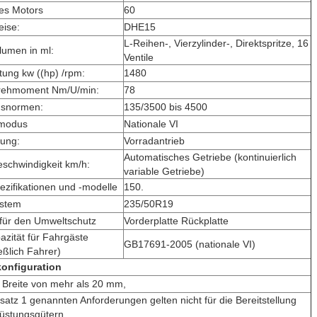
es Motors
60
eise:
DHE15
L-Reihen-, Vierzylinder-, Direktspritze, 16
umen in ml:
Ventile
tung kw ((hp) /rpm:
1480
rehmoment Nm/U/min:
78
nsnormen:
135/3500 bis 4500
smodus
Nationale VI
ung:
Vorradantrieb
Automatisches Getriebe (kontinuierlich
schwindigkeit km/h:
variable Getriebe)
ezifikationen und -modelle
150.
stem
235/50R19
für den Umweltschutz
Vorderplatte Rückplatte
zität für Fahrgäste
GB17691-2005 (nationale VI)
eßlich Fahrer)
onfiguration
r Breite von mehr als 20 mm,
bsatz 1 genannten Anforderungen gelten nicht für die Bereitstellung
üstungsgütern.