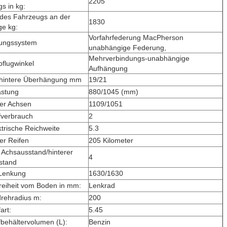
2205
s in kg:
des Fahrzeugs an der
1830
ge kg:
Vorfahrfederung MacPherson
ungssystem
unabhängige Federung,
Mehrverbindungs-unabhängige
bflugwinkel
Aufhängung
/hintere Überhängung mm
19/21
astung
880/1045 (mm)
er Achsen
1109/1051
ffverbrauch
2
ktrische Reichweite
5.3
er Reifen
205 Kilometer
 Achsausstand/hinterer
4
stand
 Lenkung
1630/1630
reiheit vom Boden in mm:
Lenkrad
rehradius m:
200
art:
5.45
ffbehältervolumen (L):
Benzin