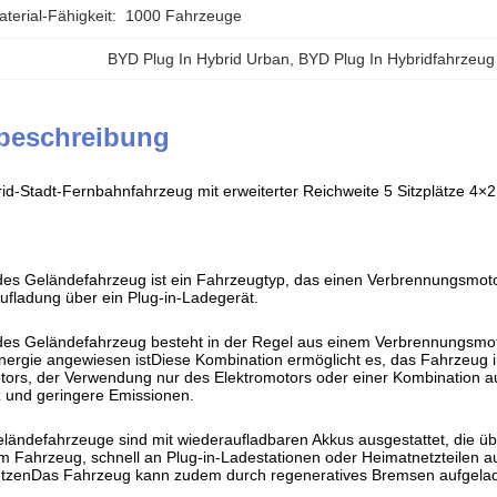
erial-Fähigkeit:
1000 Fahrzeuge
BYD Plug In Hybrid Urban
, 
BYD Plug In Hybridfahrzeug
beschreibung
id-Stadt-Fernbahnfahrzeug mit erweiterter Reichweite 5 Sitzplätze 4×2
ides Geländefahrzeug ist ein Fahrzeugtyp, das einen Verbrennungsmoto
Aufladung über ein Plug-in-Ladegerät.
ides Geländefahrzeug besteht in der Regel aus einem Verbrennungsmo
 Energie angewiesen istDiese Kombination ermöglicht es, das Fahrzeug
rs, der Verwendung nur des Elektromotors oder einer Kombination au
nz und geringere Emissionen.
eländefahrzeuge sind mit wiederaufladbaren Akkus ausgestattet, die 
m Fahrzeug, schnell an Plug-in-Ladestationen oder Heimatnetzteilen 
utzenDas Fahrzeug kann zudem durch regeneratives Bremsen aufgeladen