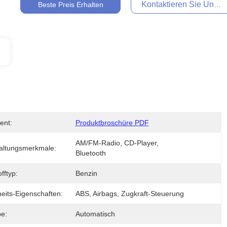
Kontaktieren Sie Uns Je
Beste Preis Erhalten
ent:
Produktbroschüre PDF
AM/FM-Radio, CD-Player, 
altungsmerkmale:
Bluetooth
offtyp:
Benzin
eits-Eigenschaften:
ABS, Airbags, Zugkraft-Steuerung
be:
Automatisch