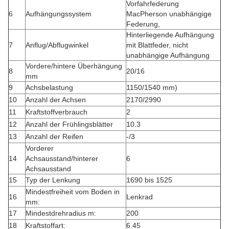
Vorfahrfederung
6
Aufhängungssystem
MacPherson unabhängige
Federung,
Hinterliegende Aufhängung
7
Anflug/Abflugwinkel
mit Blattfeder, nicht
unabhängige Aufhängung
Vordere/hintere Überhängung
8
20/16
mm
9
Achsbelastung
1150/1540 mm)
10
Anzahl der Achsen
2170/2990
11
Kraftstoffverbrauch
2
12
Anzahl der Frühlingsblätter
10.3
13
Anzahl der Reifen
-/3
Vorderer
14
Achsausstand/hinterer
6
Achsausstand
15
Typ der Lenkung
1690 bis 1525
Mindestfreiheit vom Boden in
16
Lenkrad
mm:
17
Mindestdrehradius m:
200
18
Kraftstoffart:
6.45