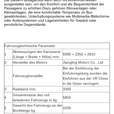
Die Diesel-Passagierbus kann auch mit Annehmlichkeiten
ausgestattet sein, um den Komfort und die Bequemlichkeit der
Passagiere zu erhöhen.Dazu gehören Klimaanlagen oder
Klimaanlagen, die eine komfortable Temperatur im Bus
gewährleisten, Unterhaltungssysteme wie Multimedia-Bildschirme
oder Audiosystemen und Lagereinheiten für Gepäck oder
persönliche Gegenstände.
Fahrzeugtechnische Parameter
Abmessungen der Karosserie
1
5990 × 2050 × 2810
(Länge × Breite × Höhe) mm:
2
Hersteller des Motors
Jiangling Motors Co., Ltd.
Bei der Einführung der
Einfuhrregelung wurden die
Fahrzeughersteller
Einfuhren aus der VR China
in die Union verringert.
3
Radstand mm:
3300
Gesamtmasse des voll
4
5850
beladenen Fahrzeugs in kg:
Gewicht des Fahrzeugs an der
5
4200
Bordsteige kg: