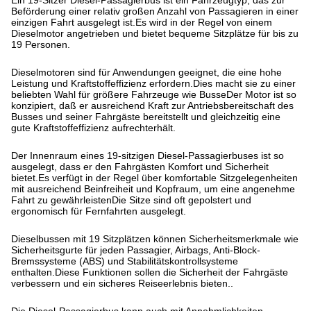
Ein 19-Sitzer Diesel-Passagierbus ist ein Fahrzeugtyp, das zur
Beförderung einer relativ großen Anzahl von Passagieren in einer
einzigen Fahrt ausgelegt ist.Es wird in der Regel von einem
Dieselmotor angetrieben und bietet bequeme Sitzplätze für bis zu
19 Personen.
Dieselmotoren sind für Anwendungen geeignet, die eine hohe
Leistung und Kraftstoffeffizienz erfordern.Dies macht sie zu einer
beliebten Wahl für größere Fahrzeuge wie BusseDer Motor ist so
konzipiert, daß er ausreichend Kraft zur Antriebsbereitschaft des
Busses und seiner Fahrgäste bereitstellt und gleichzeitig eine
gute Kraftstoffeffizienz aufrechterhält.
Der Innenraum eines 19-sitzigen Diesel-Passagierbuses ist so
ausgelegt, dass er den Fahrgästen Komfort und Sicherheit
bietet.Es verfügt in der Regel über komfortable Sitzgelegenheiten
mit ausreichend Beinfreiheit und Kopfraum, um eine angenehme
Fahrt zu gewährleistenDie Sitze sind oft gepolstert und
ergonomisch für Fernfahrten ausgelegt.
Dieselbussen mit 19 Sitzplätzen können Sicherheitsmerkmale wie
Sicherheitsgurte für jeden Passagier, Airbags, Anti-Block-
Bremssysteme (ABS) und Stabilitätskontrollsysteme
enthalten.Diese Funktionen sollen die Sicherheit der Fahrgäste
verbessern und ein sicheres Reiseerlebnis bieten..