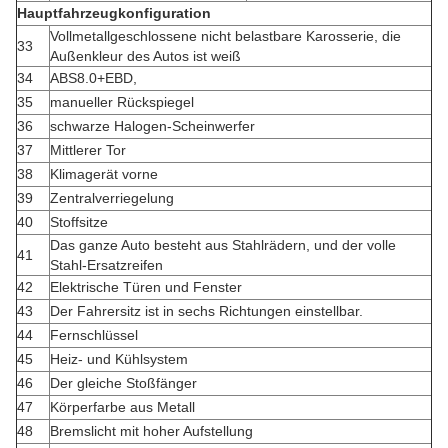
Hauptfahrzeugkonfiguration
Vollmetallgeschlossene nicht belastbare Karosserie, die
33
Außenkleur des Autos ist weiß
34
ABS8.0+EBD,
35
manueller Rückspiegel
36
schwarze Halogen-Scheinwerfer
37
Mittlerer Tor
38
Klimagerät vorne
39
Zentralverriegelung
40
Stoffsitze
Das ganze Auto besteht aus Stahlrädern, und der volle
41
Stahl-Ersatzreifen
42
Elektrische Türen und Fenster
43
Der Fahrersitz ist in sechs Richtungen einstellbar.
44
Fernschlüssel
45
Heiz- und Kühlsystem
46
Der gleiche Stoßfänger
47
Körperfarbe aus Metall
48
Bremslicht mit hoher Aufstellung