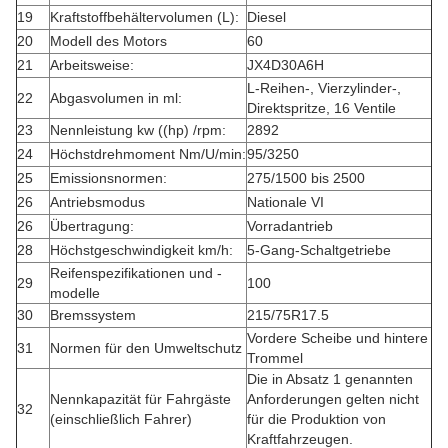
19
Kraftstoffbehältervolumen (L):
Diesel
20
Modell des Motors
60
21
Arbeitsweise:
JX4D30A6H
L-Reihen-, Vierzylinder-,
22
Abgasvolumen in ml:
Direktspritze, 16 Ventile
23
Nennleistung kw ((hp) /rpm:
2892
24
Höchstdrehmoment Nm/U/min:
95/3250
25
Emissionsnormen:
275/1500 bis 2500
26
Antriebsmodus
Nationale VI
26
Übertragung:
Vorradantrieb
28
Höchstgeschwindigkeit km/h:
5-Gang-Schaltgetriebe
Reifenspezifikationen und -
29
100
modelle
30
Bremssystem
215/75R17.5
Vordere Scheibe und hintere
31
Normen für den Umweltschutz
Trommel
Die in Absatz 1 genannten
Nennkapazität für Fahrgäste
Anforderungen gelten nicht
32
(einschließlich Fahrer)
für die Produktion von
Kraftfahrzeugen.